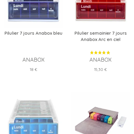
Pilulier 7 jours Anabox bleu
Pilulier semainier 7 jours
Anabox Arc en ciel
ANABOX
ANABOX
Prix
Prix
18 €
15,30 €