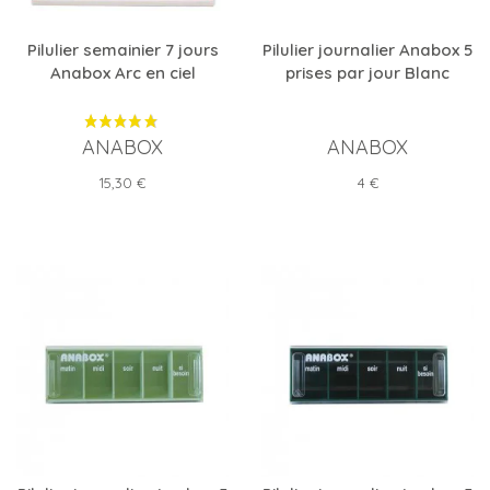
Pilulier semainier 7 jours
Pilulier journalier Anabox 5
Anabox Arc en ciel
prises par jour Blanc
ANABOX
ANABOX
Prix
Prix
15,30 €
4 €