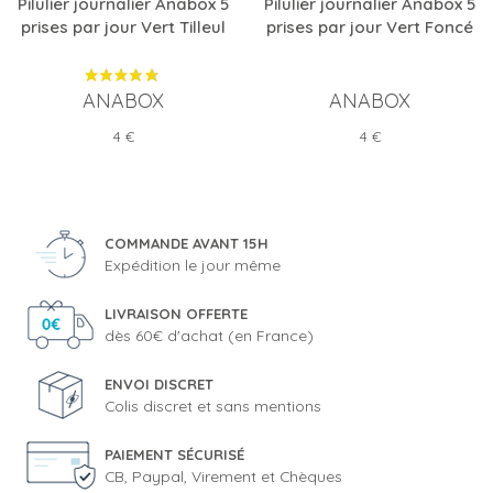
Pilulier journalier Anabox 5
Pilulier journalier Anabox 5
prises par jour Vert Tilleul
prises par jour Vert Foncé
ANABOX
ANABOX
Prix
Prix
4 €
4 €
COMMANDE AVANT 15H
Expédition le jour même
LIVRAISON OFFERTE
dès 60€ d'achat (en France)
ENVOI DISCRET
Colis discret et sans mentions
PAIEMENT SÉCURISÉ
CB, Paypal, Virement et Chèques