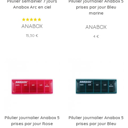
Pilulier semainier 7 jours
Pilulier journalier Anabox 5
Anabox Arc en ciel
prises par jour Bleu
marine
ANABOX
ANABOX
Prix
15,30 €
Prix
4 €
Pilulier journalier Anabox 5
Pilulier journalier Anabox 5
prises par jour Rose
prises par jour Bleu