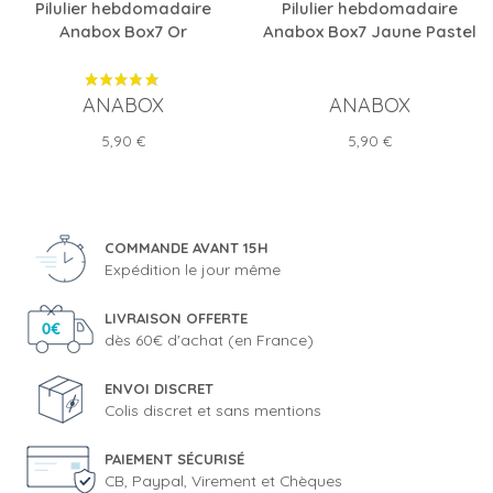
Pilulier hebdomadaire
Pilulier hebdomadaire
Anabox Box7 Or
Anabox Box7 Jaune Pastel
ANABOX
ANABOX
Prix
Prix
5,90 €
5,90 €
COMMANDE AVANT 15H
Expédition le jour même
LIVRAISON OFFERTE
dès 60€ d'achat (en France)
ENVOI DISCRET
Colis discret et sans mentions
PAIEMENT SÉCURISÉ
CB, Paypal, Virement et Chèques