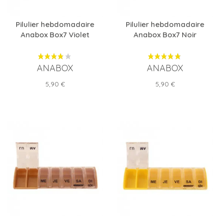
Pilulier hebdomadaire
Pilulier hebdomadaire
Anabox Box7 Violet
Anabox Box7 Noir
ANABOX
ANABOX
Prix
Prix
5,90 €
5,90 €