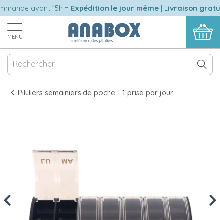
ande avant 15h =
Expédition le jour même
|
Livraison gratuit
MENU
Piluliers semainiers de poche - 1 prise par jour
Previous
Nex