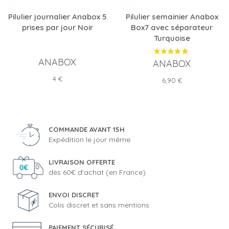
Pilulier journalier Anabox 5
Pilulier semainier Anabox
prises par jour Noir
Box7 avec séparateur
Turquoise
ANABOX
ANABOX
Prix
4 €
Prix
6,90 €
COMMANDE AVANT 15H
Expédition le jour même
LIVRAISON OFFERTE
dès 60€ d'achat (en France)
ENVOI DISCRET
Colis discret et sans mentions
PAIEMENT SÉCURISÉ