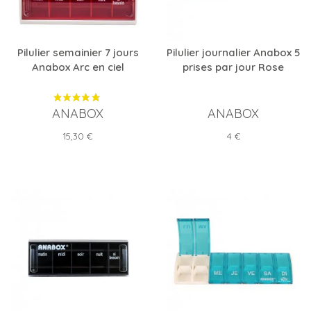
Pilulier semainier 7 jours
Pilulier journalier Anabox 5
Anabox Arc en ciel
prises par jour Rose
ANABOX
ANABOX
Prix
Prix
15,30 €
4 €